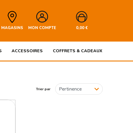
MAGASINS
MON COMPTE
0,00
€
S
ACCESSOIRES
COFFRETS & CADEAUX
Trier par