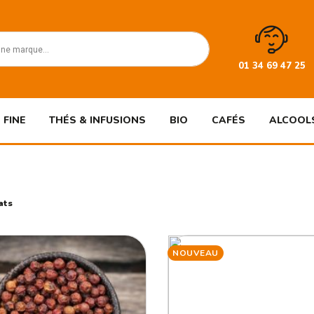
01 34 69 47 25
 FINE
THÉS & INFUSIONS
BIO
CAFÉS
ALCOOL
ats
NOUVEAU