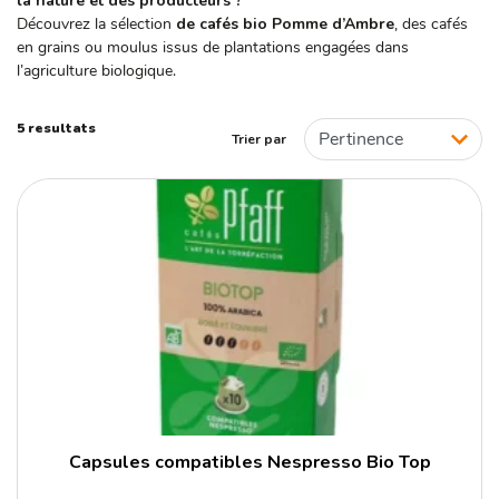
la nature et des producteurs ?
Découvrez la sélection
de cafés bio Pomme d’Ambre
, des cafés
MARQUE
en grains ou moulus issus de plantations engagées dans
Pfaff
l’agriculture biologique.
Pomme d'Ambre
5 resultats
Trier par
ORIGINE
Afrique
Ethiopie
Honduras
Mexique
Pérou
Capsules compatibles Nespresso Bio Top