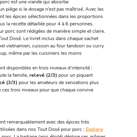
 porc est une viande qui absorbe
n piège si le dosage n’est pas maîtrisé. Avec les
nt les épices sélectionnées dans les proportions
us la recette détaillée pour 4 à 6 personnes.
r porc sont rédigées de manière simple et claire.
Tout Dosé. Le livret inclus dans chaque sachet
amel vietnamien, cuisson au four tandoori ou curry
oup, même par les cuisiniers les moins
t disponibles en trois niveaux d’intensité :
te la famille,
relevé (2/3)
pour un piquant
cé (3/3)
pour les amateurs de sensations plus
ces trois niveaux pour que chaque convive
ient remarquablement avec des épices très
 utilisées dans nos Tout Dosé pour porc :
Badiane
porc. La badiane (anis étoilé) déploie ses arômes