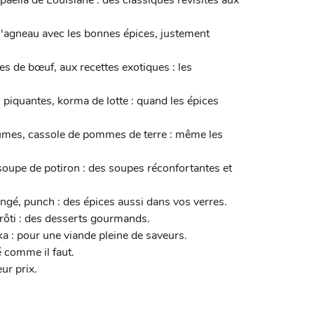
paëlla de Louisiane : des classiques revisités aux
 l'agneau avec les bonnes épices, justement
 de bœuf, aux recettes exotiques : les
iquantes, korma de lotte : quand les épices
umes, cassole de pommes de terre : même les
upe de potiron : des soupes réconfortantes et
gé, punch : des épices aussi dans vos verres.
ôti : des desserts gourmands.
 : pour une viande pleine de saveurs.
é comme il faut.
ur prix.