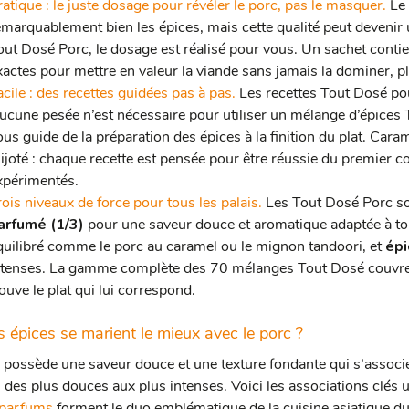
ratique : le juste dosage pour révéler le porc, pas le masquer.
Le
emarquablement bien les épices, mais cette qualité peut devenir u
out Dosé Porc, le dosage est réalisé pour vous. Un sachet contie
xactes pour mettre en valeur la viande sans jamais la dominer, pl
acile : des recettes guidées pas à pas.
Les recettes Tout Dosé pou
ucune pesée n’est nécessaire pour utiliser un mélange d’épices 
ous guide de la préparation des épices à la finition du plat. Car
ijoté : chaque recette est pensée pour être réussie du premier c
xpérimentés.
rois niveaux de force pour tous les palais.
Les Tout Dosé Porc son
arfumé (1/3)
pour une saveur douce et aromatique adaptée à tou
quilibré comme le porc au caramel ou le mignon tandoori, et
épi
ntenses. La gamme complète des 70 mélanges Tout Dosé couvre 
ouve le plat qui lui correspond.
s épices se marient le mieux avec le porc ?
 possède une saveur douce et une texture fondante qui s’assoc
, des plus douces aux plus intenses. Voici les associations clés
 parfums
forment le duo emblématique de la cuisine asiatique du 