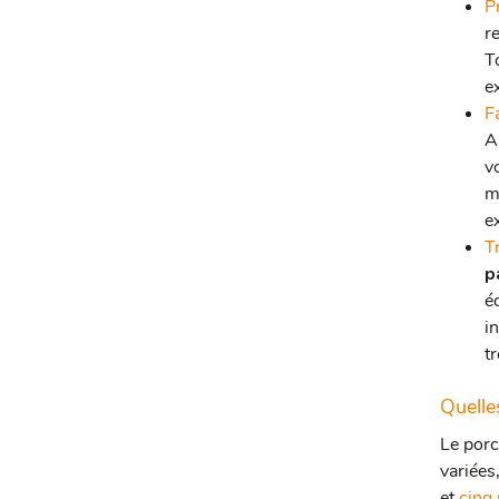
P
r
T
e
F
A
v
m
e
T
p
é
i
tr
Quelle
Le porc
variées
et
cinq