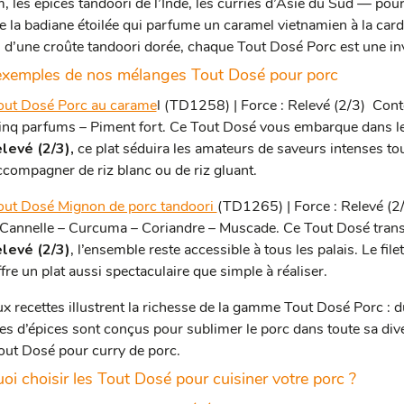
, les épices tandoori de l’Inde, les curries d’Asie du Sud — pour
e la badiane étoilée qui parfume un caramel vietnamien à la ca
d’une croûte tandoori dorée, chaque Tout Dosé Porc est une invi
xemples de nos mélanges Tout Dosé pour porc
out Dosé Porc au carame
l (TD1258) | Force : Relevé (2/3) Con
inq parfums – Piment fort. Ce Tout Dosé vous embarque dans l
elevé (2/3),
ce plat séduira les amateurs de saveurs intenses tou
ccompagner de riz blanc ou de riz gluant.
out Dosé Mignon de porc tandoori
(TD1265) | Force : Relevé (2
 Cannelle – Curcuma – Coriandre – Muscade. Ce Tout Dosé transpo
elevé (2/3)
, l’ensemble reste accessible à tous les palais. Le fil
fre un plat aussi spectaculaire que simple à réaliser.
x recettes illustrent la richesse de la gamme Tout Dosé Porc : d
s d’épices sont conçus pour sublimer le porc dans toute sa dive
out Dosé pour curry de porc.
oi choisir les Tout Dosé pour cuisiner votre porc ?