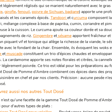
et légèrement réglisés qui se marient naturellement avec le gra
le
,
girofle
,
fenouil
,
poivre de Sichuan
,
badiane
) apporte une prof
raisés et les caramels épicés.
Tandoori
et c
urcuma
composent la 
i, mélange complexe à base de paprika, cumin, coriandre et pime
use à la cuisson. Le curcuma ajoute sa couleur dorée et sa douc
agnements de riz.
Gingembre
et
sésame
apportent fraîcheur et
n piquant vif et tonique qui allège la richesse de la viande, le 
te avec le fondant de la chair. Ensemble, ils évoquent les woks 
le
et
muscade
constituent un trio d’épices chaudes et enveloppa
is. La cardamome apporte ses notes florales et citrées, la canne
 légèrement poivrée. Ce trio est idéal pour les préparations au f
t Dosé de Pomme d’Ambre combinent ces épices dans des propo
uisinière en chef et par nos clients. Précision : aucune pesée n’e
osé.
rez aussi nos autres Tout Dosé
 n’est qu’une facette de la gamme Tout Dosé de Pomme d’Ambre
i pour d’autres types de plats :