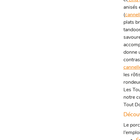
anisés 
(
cannel
plats b
tandoor
savoure
accomp
donne u
contras
cannel
les rôt
rondeur
Les Tou
notre c
Tout D
Découv
Le porc
l’emplo