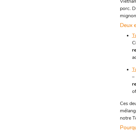
Vietnam
porc. D
mignon 
Deux e
T
C
r
a
T
–
r
of
Ces deu
mélange
notre T
Pourqu