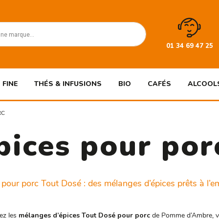
01 34 69 47 25
 FINE
THÉS & INFUSIONS
BIO
CAFÉS
ALCOOL
RC
pices pour por
 pour porc Tout Dosé : des mélanges d’épices prêts à l’e
ez les
mélanges d’épices Tout Dosé pour porc
de Pomme d’Ambre, votr