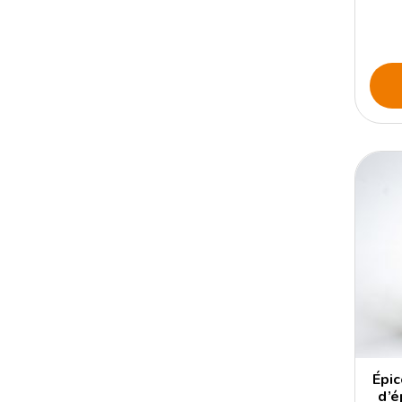
Épi
d’é