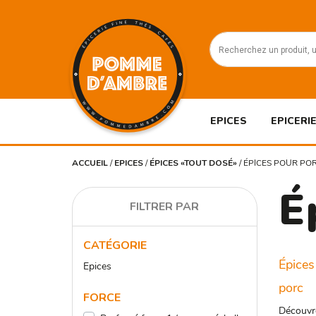
EPICES
EPICERIE
ACCUEIL
/
EPICES
/
ÉPICES «TOUT DOSÉ»
/
ÉPICES POUR PO
É
FILTRER PAR
CATÉGORIE
Épices
Epices
porc
FORCE
Découvr