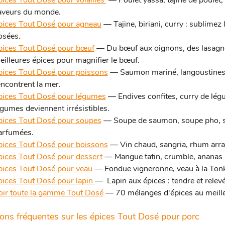
pices Tout Dosé pour volailles
— Poulet yassa, tajine de poulet, 
aveurs du monde.
pices Tout Dosé pour agneau
— Tajine, biriani, curry : sublimez
osées.
pices Tout Dosé pour bœuf
— Du bœuf aux oignons, des lasagnes
eilleures épices pour magnifier le bœuf.
pices Tout Dosé pour poissons
— Saumon mariné, langoustines p
encontrent la mer.
pices Tout Dosé pour légumes
— Endives confites, curry de lég
égumes deviennent irrésistibles.
pices Tout Dosé pour soupes
— Soupe de saumon, soupe pho, so
arfumées.
pices Tout Dosé pour boissons
— Vin chaud, sangria, rhum arran
pices Tout Dosé pour dessert
— Mangue tatin, crumble, ananas r
pices Tout Dosé pour veau
— Fondue vigneronne, veau à la Tonka
pices Tout Dosé pour lapin
— Lapin aux épices : tendre et relev
oir toute la gamme Tout Dosé
— 70 mélanges d'épices au meille
ons fréquentes sur les épices Tout Dosé pour porc