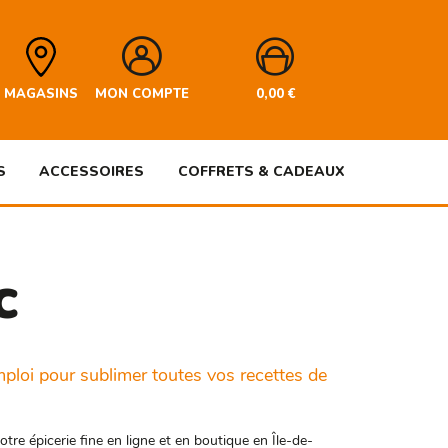
MAGASINS
MON COMPTE
0,00
€
S
ACCESSOIRES
COFFRETS & CADEAUX
c
mploi pour sublimer toutes vos recettes de
e épicerie fine en ligne et en boutique en Île-de-