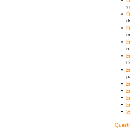
É
s
É
d
É
m
É
r
É
l
É
p
É
É
É
É
V
Questi