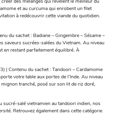
 créer des mélanges qui révèlent le meilleur du
rdamome et au curcuma qui enrobent un filet
tation à redécouvrir cette viande du quotidien.
tenu du sachet : Badiane – Gingembre – Sésame –
es saveurs sucrées-salées du Vietnam. Au niveau
t en restant parfaitement équilibré. À
/3) | Contenu du sachet : Tandoori – Cardamome
rte votre table aux portes de l’Inde. Au niveau
et mignon tranché, posé sur son lit de riz doré,
u sucré-salé vietnamien au tandoori indien, nos
rsité. Retrouvez également dans cette catégorie