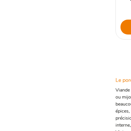
Le por
Viande 
ou mijo
beaucou
épices,
précisi
interne