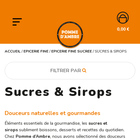
0,00
€
ACCUEIL
/
EPICERIE FINE
/
EPICERIE FINE SUCREE
/
SUCRES & SIROPS
FILTRER PAR
Sucres & Sirops
CATÉGORIE
Epicerie fine
Douceurs naturelles et gourmandes
MARQUE
L'Alchimiste
Éléments essentiels de la gourmandise, les
sucres et
sirops
subliment boissons, desserts et recettes du quotidien.
Terre Exotique
Chez
Pomme d’Ambre
, nous avons sélectionné des douceurs