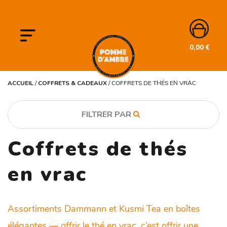
0,00
€
ACCUEIL
/
COFFRETS & CADEAUX
/
COFFRETS DE THÉS EN VRAC
FILTRER PAR
Coffrets de thés
CATÉGORIE
Coffrets & cadeaux
en vrac
Thés & infusions
MARQUE
Assortiments Dammann et Kusmi Tea en boîtes
Dammann
élégantes — offrir le thé en vrac, c’est offrir une