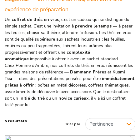
ORIGINE
expérience de préparation
France
Un
coffret de thés en vrac
, c’est un cadeau qui se distingue du
simple sachet. C’est une invitation à
prendre le temps
— à peser
les feuilles, choisir sa théière, attendre l’infusion. Les thés en vrac
sont de qualité supérieure aux sachets industriels : les feuilles,
entières ou peu fragmentées, libèrent leurs arômes plus
progressivement et offrent une
complexité
aromatique
impossible à obtenir avec un sachet standard.
Chez Pomme d’Ambre, nos coffrets de thés en vrac réunissent les
grandes maisons de référence —
Dammann Frères
et
Kusmi
Tea
— dans des présentations pensées pour être
immédiatement
prêtes à offrir
: boîtes en métal décorées, coffrets thématiques,
assortiments de découverte avec accessoire. Que le destinataire
soit un
initié du thé
ou un
novice curieux
, il y a ici un coffret
taillé pour lui.
5 resultats
Trier par