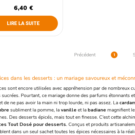
6,40 €
LIRE LA SUITE
Précédent
1
ices dans les desserts : un mariage savoureux et mécon
ces sont encore utilisées avec appréhension par de nombreux cuis
 sucrées. Pourtant, ce mariage donne des parfums étonnants et 
et de ne pas avoir la main ni trop lourde, ni pas assez. La
carda
mbre
subliment la pomme, la
vanille
et la
badiane
magnifient les
es. Des desserts épicés, mais tout en finesse.
C’est cette alch
ces Tout Dosé pour desserts
. Conçus et produits artisanalem
lent dans un seul sachet toutes les épices nécessaires à la réal