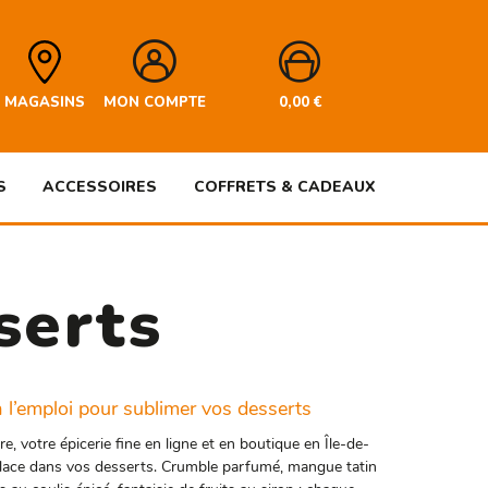
MAGASINS
MON COMPTE
0,00
€
S
ACCESSOIRES
COFFRETS & CADEAUX
serts
 l’emploi pour sublimer vos desserts
votre épicerie fine en ligne et en boutique en Île-de-
 place dans vos desserts. Crumble parfumé, mangue tatin