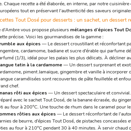
ée. Chaque recette a été élaborée, en interne, par notre cuisinièr
européens tout en préservant l’authenticité des saveurs originale
cettes Tout Dosé pour desserts : un sachet, un dessert r
d’Ambre vous propose plusieurs
mélanges d’épices Tout D
ette précise. Voici les gourmandises de la gamme :
rumble aux épices
— Le dessert croustillant et réconfortant pa
ingembre, cardamome, badiane et sucre d’érable qui parfume délic
rfumé (1/3), idéal pour les palais les plus délicats. À décliner av
angue tatin à la cardamome
— Un dessert surprenant et exot
ardamome, piment Jamaïque, gingembre et vanille à incorporer d
angue caramélisées sont recouvertes de pâte feuilletée et enfou
rand chef.
nanas rôti aux épices
— Un dessert spectaculaire et convivial.
réparé avec le sachet Tout Dosé, de la banane écrasée, du gingembr
ôti au four à 200°C. Une touche de rhum dans le caramel pour l
ommes rôties aux épices
— Le dessert réconfortant de l’auto
arnies de beurre, d’épices Tout Dosé, de pistaches concassées et
ôties au four à 210°C pendant 30 à 40 minutes. À servir chaud ou