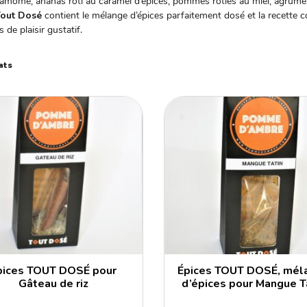
damome, ananas rôti au caramel d’épices, pommes rôties au miel, agrumes a
out Dosé
contient le mélange d’épices parfaitement dosé et la recette 
de plaisir gustatif.
ats
pices TOUT DOSÉ pour
Épices TOUT DOSÉ, mél
Gâteau de riz
d’épices pour Mangue T