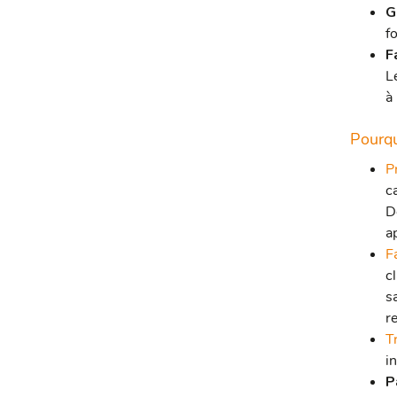
G
f
F
L
à
Pourqu
P
c
D
a
F
c
s
r
T
in
P