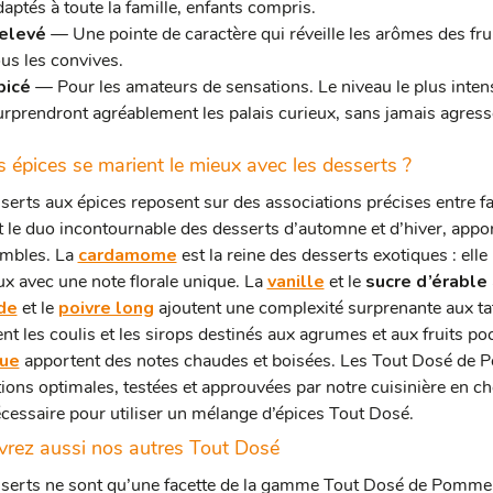
daptés à toute la famille, enfants compris.
elevé
— Une pointe de caractère qui réveille les arômes des frui
ous les convives.
picé
— Pour les amateurs de sensations. Le niveau le plus inte
urprendront agréablement les palais curieux, sans jamais agresse
s épices se marient le mieux avec les desserts ?
serts aux épices reposent sur des associations précises entre f
 le duo incontournable des desserts d’automne et d’hiver, appo
umbles. La
cardamome
est la reine des desserts exotiques : elle
ux avec une note florale unique. La
vanille
et le
sucre d’érable
de
et le
poivre long
ajoutent une complexité surprenante aux tat
nt les coulis et les sirops destinés aux agrumes et aux fruits po
ue
apportent des notes chaudes et boisées. Les Tout Dosé de
ions optimales, testées et approuvées par notre cuisinière en che
écessaire pour utiliser un mélange d’épices Tout Dosé.
rez aussi nos autres Tout Dosé
serts ne sont qu’une facette de la gamme Tout Dosé de Pomme 