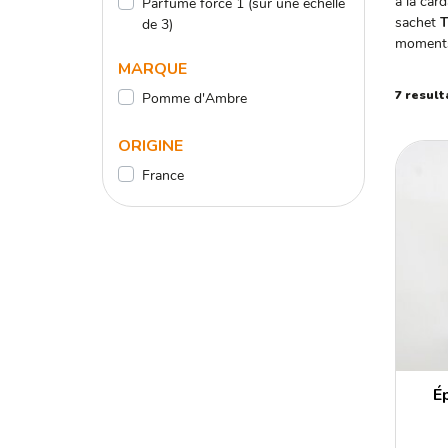
à la car
Parfumé force 1 (sur une échelle
sachet
T
de 3)
moments 
MARQUE
7 result
Pomme d'Ambre
ORIGINE
France
É