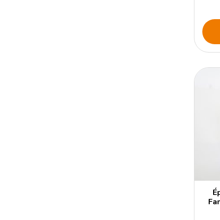
É
Fan