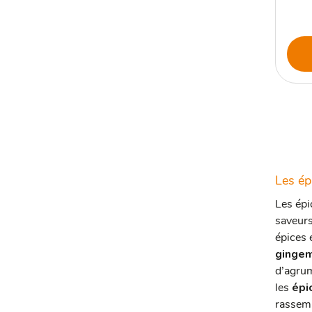
Les ép
Les épi
saveurs
épices 
ginge
d’agrum
les
épi
rassemb