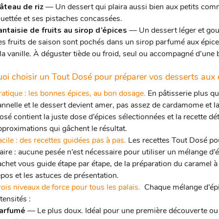
âteau de riz
— Un dessert qui plaira aussi bien aux petits c
ouettée et ses pistaches concassées.
antaisie de fruits au sirop d’épices
— Un dessert léger et gou
es fruits de saison sont pochés dans un sirop parfumé aux épices
 la vanille. À déguster tiède ou froid, seul ou accompagné d’une 
oi choisir un Tout Dosé pour préparer vos desserts aux 
ratique : les bonnes épices, au bon dosage.
En pâtisserie plus qu
annelle et le dessert devient amer, pas assez de cardamome et 
osé contient la juste dose d’épices sélectionnées et la recette dét
pproximations qui gâchent le résultat.
acile : des recettes guidées pas à pas.
Les recettes Tout Dosé po
laire : aucune pesée n’est nécessaire pour utiliser un mélange d’
achet vous guide étape par étape, de la préparation du caramel à
epos et les astuces de présentation.
rois niveaux de force pour tous les palais.
Chaque mélange d’épi
tensités :
arfumé
— Le plus doux. Idéal pour une première découverte ou