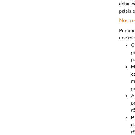
détaill
palais 
Nos re
Pomme 
une rec
C
g
pa
M
c
m
g
A
p
r
P
g
r