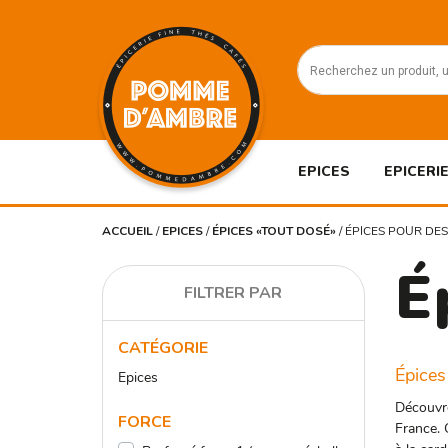
EPICES
EPICERIE
ACCUEIL
/
EPICES
/
ÉPICES «TOUT DOSÉ»
/
ÉPICES POUR DE
É
FILTRER PAR
CATÉGORIE
Épices
Epices
Découvr
FORCE
France. 