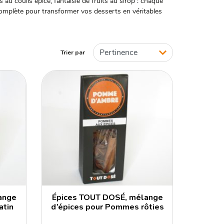
u coulis épicé, fantaisie de fruits au sirop : chaque
complète pour transformer vos desserts en véritables
Trier par
ange
Épices TOUT DOSÉ, mélange
atin
d’épices pour Pommes rôties