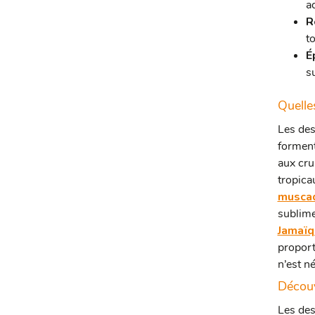
a
R
t
É
s
Quelle
Les des
forment
aux cr
tropica
musca
sublime
Jamaïq
proport
n’est n
Découv
Les des