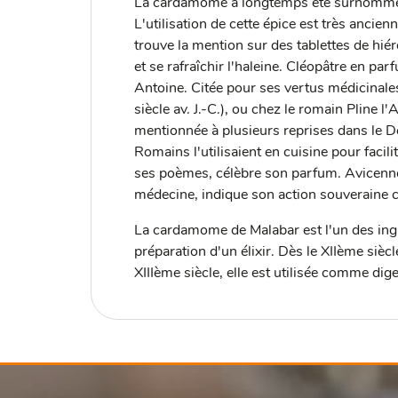
La cardamome a longtemps été surnommée «
L'utilisation de cette épice est très ancien
trouve la mention sur des tablettes de hié
et se rafraîchir l'haleine. Cléopâtre en pa
Antoine. Citée pour ses vertus médicinale
siècle av. J.-C.), ou chez le romain Pline l
mentionnée à plusieurs reprises dans le De
Romains l'utilisaient en cuisine pour facil
ses poèmes, célèbre son parfum. Avicenn
médecine, indique son action souveraine c
La cardamome de Malabar est l'un des ingr
préparation d'un élixir. Dès le XIIème sièc
XIIIème siècle, elle est utilisée comme dig