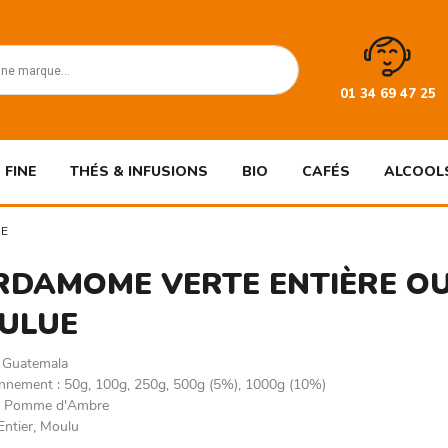
01 34 69 47 25
 FINE
THÉS & INFUSIONS
BIO
CAFÉS
ALCOOL
UE
RDAMOME VERTE ENTIÈRE O
ULUE
:
Guatemala
onnement
:
50g, 100g, 250g, 500g (5%), 1000g (10%)
:
Pomme d'Ambre
Entier, Moulu