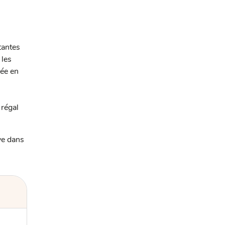
tantes
 les
sée en
 régal
ve dans