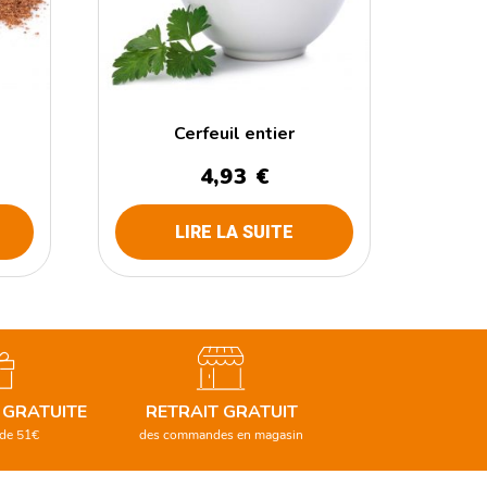
Cerfeuil entier
4,93
€
LIRE LA SUITE
 GRATUITE
RETRAIT GRATUIT
 de 51€
des commandes en magasin