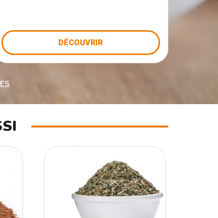
DÉCOUVRIR
TES
SI