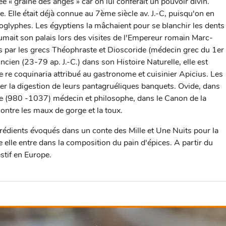
 graine des anges » car on lui conférait un pouvoir divin.
ne. Elle était déjà connue au 7ème siècle av. J.-C, puisqu'on en
roglyphes. Les égyptiens la mâchaient pour se blanchir les dents
rfumait son palais lors des visites de l'Empereur romain Marc-
s par les grecs Théophraste et Dioscoride (médecin grec du 1er
'Ancien (23-79 ap. J.-C.) dans son Histoire Naturelle, elle est
 re coquinaria attribué au gastronome et cuisinier Apicius. Les
iter la digestion de leurs pantagruéliques banquets. Ovide, dans
e (980 -1037) médecin et philosophe, dans le Canon de la
ontre les maux de gorge et la toux.
édients évoqués dans un conte des Mille et Une Nuits pour la
le elle entre dans la composition du pain d'épices. A partir du
estif en Europe.