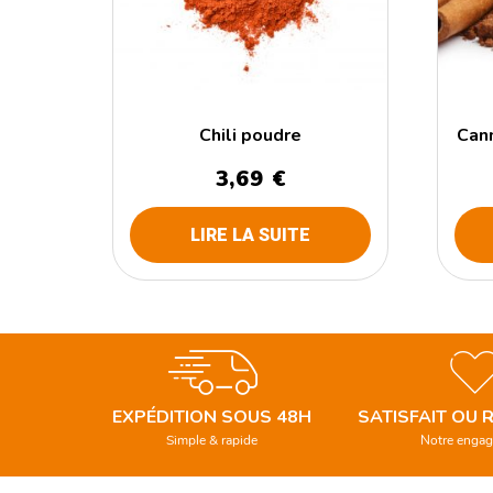
Chili poudre
Cann
3,69
€
LIRE LA SUITE
EXPÉDITION SOUS 48H
SATISFAIT OU
Simple & rapide
Notre enga