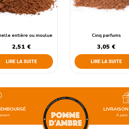
elle entière ou moulue
Cinq parfums
2,51
€
3,05
€
LIRE LA SUITE
LIRE LA SUITE
 REMBOURSÉ
LIVRAISON
gement
À partir