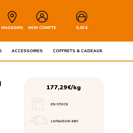
MAGASINS
MON COMPTE
0,00
€
S
ACCESSOIRES
COFFRETS & CADEAUX
U
177,29
€
/kg
EN STOCK
LIVRAISON 48H