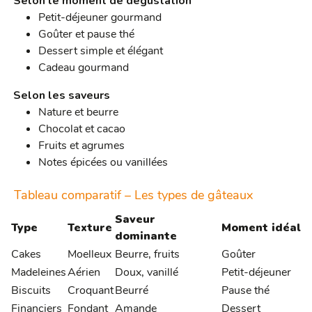
Selon le moment de dégustation
Petit-déjeuner gourmand
Goûter et pause thé
Dessert simple et élégant
Cadeau gourmand
Selon les saveurs
Nature et beurre
Chocolat et cacao
Fruits et agrumes
Notes épicées ou vanillées
Tableau comparatif – Les types de gâteaux
Saveur
Type
Texture
Moment idéal
dominante
Cakes
Moelleux
Beurre, fruits
Goûter
Madeleines
Aérien
Doux, vanillé
Petit-déjeuner
Biscuits
Croquant
Beurré
Pause thé
Financiers
Fondant
Amande
Dessert