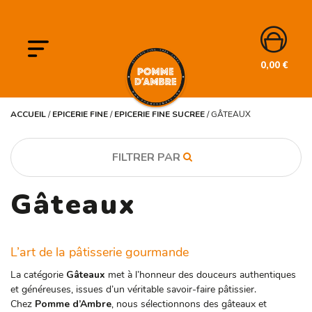
0,00
€
ACCUEIL
/
EPICERIE FINE
/
EPICERIE FINE SUCREE
/
GÂTEAUX
FILTRER PAR
Gâteaux
CATÉGORIE
BIO
Coffrets & cadeaux
L’art de la pâtisserie gourmande
Epicerie fine
La catégorie
Gâteaux
met à l’honneur des douceurs authentiques
PRODUIT BIO
et généreuses, issues d’un véritable savoir-faire pâtissier.
Chez
Pomme d’Ambre
, nous sélectionnons des gâteaux et
Oui