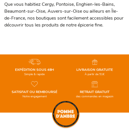
Que vous habitiez Cergy, Pontoise, Enghien-les-Bains,
Beaumont-sur-Oise, Auvers-sur-Oise ou ailleurs en Île-
de-France, nos boutiques sont facilement accessibles pour
découvrir tous les produits de notre épicerie fine.
EXPÉDITION SOUS 48H
LIVRAISON GRATUITE
Simple & rapide
À partir de 51€
SATISFAIT OU REMBOURSÉ
RETRAIT GRATUIT
Notre engagement
des commandes en magasin