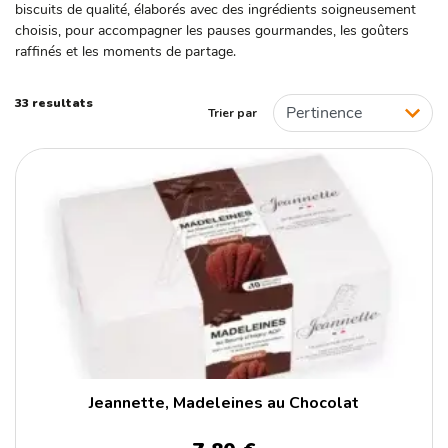
biscuits de qualité, élaborés avec des ingrédients soigneusement
choisis, pour accompagner les pauses gourmandes, les goûters
raffinés et les moments de partage.
MARQUE
Biscuiterie de Provence
33 resultats
Jeannette
Trier par
La Sablésienne
Pomme d'Ambre
ORIGINE
France
Italie
Jeannette, Madeleines au Chocolat