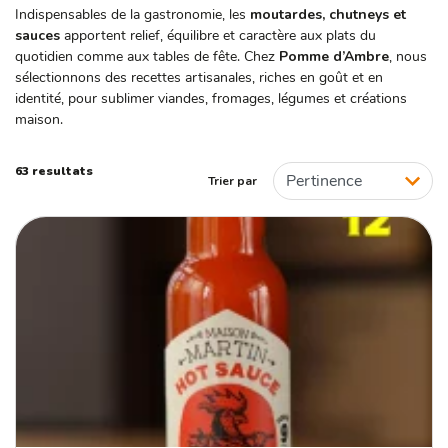
Oui
Indispensables de la gastronomie, les
moutardes, chutneys et
sauces
apportent relief, équilibre et caractère aux plats du
quotidien comme aux tables de fête. Chez
Pomme d’Ambre
, nous
MARQUE
sélectionnons des recettes artisanales, riches en goût et en
identité, pour sublimer viandes, fromages, légumes et créations
A l'Olivier
maison.
Belazu
L'épicurien
63 resultats
Trier par
La Plantation
Maison Martin
Terra del Tuono
ORIGINE
Cambodge
Fabrication France
France
Italie
Royaume-Uni