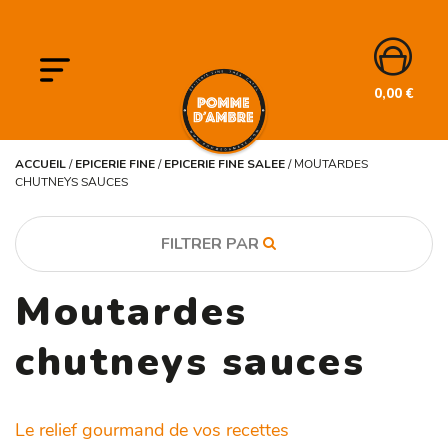
0,00
€
ACCUEIL
/
EPICERIE FINE
/
EPICERIE FINE SALEE
/
MOUTARDES
CHUTNEYS SAUCES
FILTRER PAR
Moutardes
CATÉGORIE
BIO
chutneys sauces
Epicerie fine
Epices
Le relief gourmand de vos recettes
PRODUIT BIO