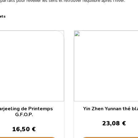
 parfaits pour réveiller les sens et retrouver l’équilibre après l’hiver.
ats
arjeeling de Printemps
Yin Zhen Yunnan thé bl
G.F.O.P.
23,08 €
16,50 €