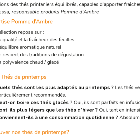
ions des thés printaniers équilibrés, capables d’apporter fraîcheur
essa, responsable produits Pomme d'Ambre
rtise Pomme d’Ambre
élection repose sur :
 qualité et la fraîcheur des feuilles
’équilibre aromatique naturel
e respect des traditions de dégustation
a polyvalence chaud / glacé
Thés de printemps
uels thés sont les plus adaptés au printemps ?
Les thés ve
articulièrement recommandés.
eut-on boire ces thés glacés ?
Oui, ils sont parfaits en infusi
ont-ils plus légers que les thés d’hiver ?
Oui, tant en inten
onviennent-ils à une consommation quotidienne ?
Absolumen
uver nos thés de printemps?