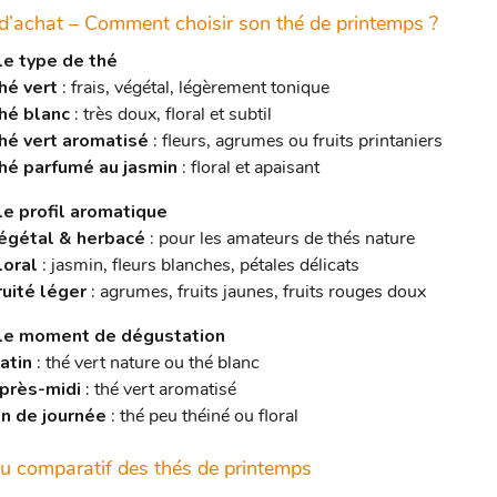
d’achat – Comment choisir son thé de printemps ?
le type de thé
hé vert
: frais, végétal, légèrement tonique
hé blanc
: très doux, floral et subtil
hé vert aromatisé
: fleurs, agrumes ou fruits printaniers
hé parfumé au jasmin
: floral et apaisant
le profil aromatique
égétal & herbacé
: pour les amateurs de thés nature
loral
: jasmin, fleurs blanches, pétales délicats
ruité léger
: agrumes, fruits jaunes, fruits rouges doux
le moment de dégustation
atin
: thé vert nature ou thé blanc
près-midi
: thé vert aromatisé
in de journée
: thé peu théiné ou floral
u comparatif des thés de printemps