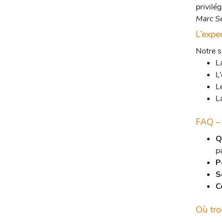
privilég
Marc S
L’expe
Notre s
La
L
L
L
FAQ – 
Q
p
P
S
C
Où tro