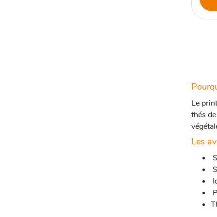
Pourqu
Le prin
thés de
végétal
Les av
S
S
I
P
T