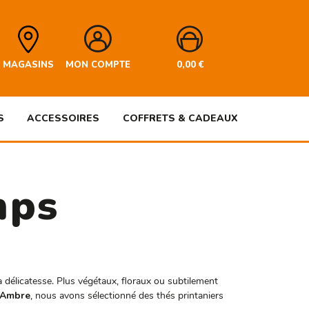
MAGASINS
MON COMPTE
0,00
€
S
ACCESSOIRES
COFFRETS & CADEAUX
mps
la délicatesse. Plus végétaux, floraux ou subtilement
’Ambre
, nous avons sélectionné des thés printaniers