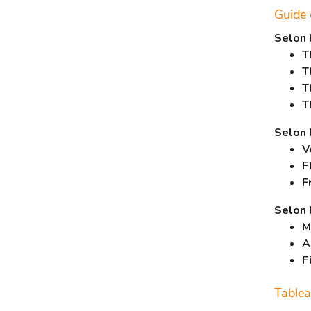
Guide 
Selon 
T
T
T
T
Selon 
V
F
F
Selon 
M
A
F
Tablea