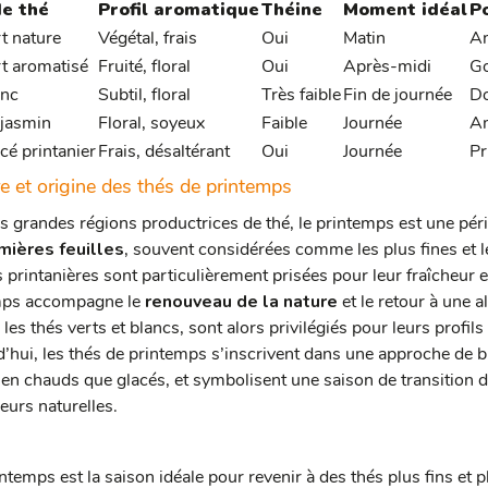
de thé
Profil aromatique
Théine
Moment idéal
Po
t nature
Végétal, frais
Oui
Matin
Am
t aromatisé
Fruité, floral
Oui
Après-midi
Go
anc
Subtil, floral
Très faible
Fin de journée
Do
 jasmin
Floral, soyeux
Faible
Journée
Am
cé printanier
Frais, désaltérant
Oui
Journée
Pr
re et origine des thés de printemps
s grandes régions productrices de thé, le printemps est une pério
mières feuilles
, souvent considérées comme les plus fines et l
s printanières sont particulièrement prisées pour leur fraîcheur e
mps accompagne le
renouveau de la nature
et le retour à une a
es thés verts et blancs, sont alors privilégiés pour leurs profils
’hui, les thés de printemps s’inscrivent dans une approche de bie
ien chauds que glacés, et symbolisent une saison de transition do
eurs naturelles.
intemps est la saison idéale pour revenir à des thés plus fins 