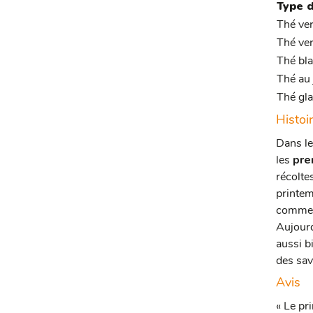
Type 
Thé ver
Thé ver
Thé bl
Thé au
Thé gla
Histoi
Dans le
les
pre
récolte
printe
comme l
Aujourd
aussi b
des sav
Avis
« Le pr