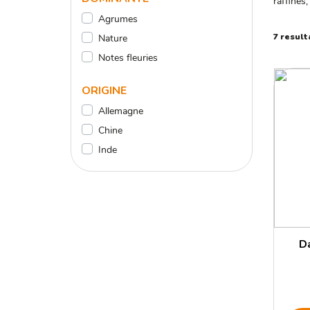
raffinés,
Agrumes
7 result
Nature
Notes fleuries
ORIGINE
Allemagne
Chine
Inde
D