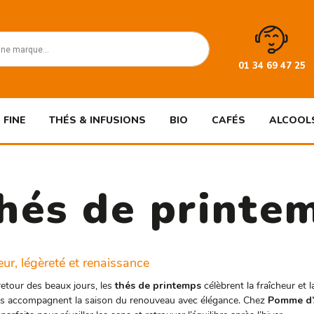
01 34 69 47 25
 FINE
THÉS & INFUSIONS
BIO
CAFÉS
ALCOOL
hés de printe
eur, légèreté et renaissance
retour des beaux jours, les
thés de printemps
célèbrent la fraîcheur et 
 ils accompagnent la saison du renouveau avec élégance. Chez
Pomme d