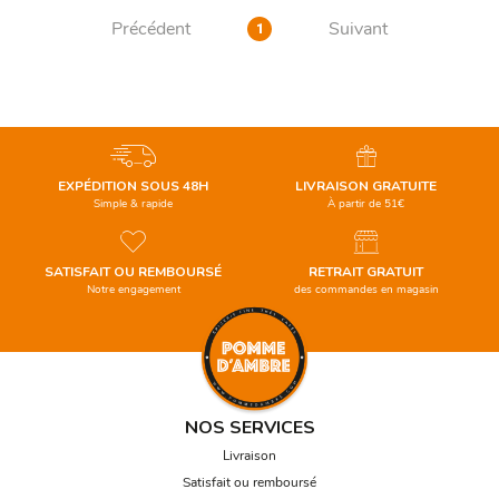
Précédent
Suivant
1
EXPÉDITION SOUS 48H
LIVRAISON GRATUITE
Simple & rapide
À partir de 51€
SATISFAIT OU REMBOURSÉ
RETRAIT GRATUIT
Notre engagement
des commandes en magasin
NOS SERVICES
Livraison
Satisfait ou remboursé