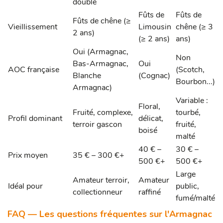
double
Fûts de
Fûts de
Fûts de chêne (≥
Vieillissement
Limousin
chêne (≥ 3
2 ans)
(≥ 2 ans)
ans)
Oui (Armagnac,
Non
Bas-Armagnac,
Oui
AOC française
(Scotch,
Blanche
(Cognac)
Bourbon...)
Armagnac)
Variable :
Floral,
Fruité, complexe,
tourbé,
Profil dominant
délicat,
terroir gascon
fruité,
boisé
malté
40 € –
30 € –
Prix moyen
35 € – 300 €+
500 €+
500 €+
Large
Amateur terroir,
Amateur
Idéal pour
public,
collectionneur
raffiné
fumé/malté
FAQ — Les questions fréquentes sur l'Armagnac