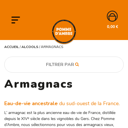
0,00
€
ACCUEIL
/
ALCOOLS
/
ARMAGNACS
FILTRER PAR
Armagnacs
CATÉGORIE
Alcools
Eau-de-vie ancestrale
du sud-ouest de la France.
MARQUE
Alabat
L’ armagnac est la plus ancienne eau-de-vie de France, distillée
depuis le XIVᵉ siècle dans les vignobles du Gers. Chez Pomme
Rémi Landier
d’Ambre, nous sélectionnons pour vous des armagnacs vieux,