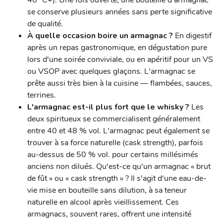
40 °C+). Une fois ouverte, une bouteille d'armagnac
se conserve plusieurs années sans perte significative
de qualité.
À quelle occasion boire un armagnac ?
En digestif
après un repas gastronomique, en dégustation pure
lors d'une soirée conviviale, ou en apéritif pour un VS
ou VSOP avec quelques glaçons. L'armagnac se
prête aussi très bien à la cuisine — flambées, sauces,
terrines.
L'armagnac est-il plus fort que le whisky ?
Les
deux spiritueux se commercialisent généralement
entre 40 et 48 % vol. L'armagnac peut également se
trouver à sa force naturelle (cask strength), parfois
au-dessus de 50 % vol. pour certains millésimés
anciens non dilués. Qu'est-ce qu'un armagnac « brut
de fût » ou « cask strength » ? Il s'agit d'une eau-de-
vie mise en bouteille sans dilution, à sa teneur
naturelle en alcool après vieillissement. Ces
armagnacs, souvent rares, offrent une intensité