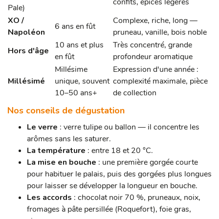
confits, épices légères
Pale)
XO /
Complexe, riche, long —
6 ans en fût
Napoléon
pruneau, vanille, bois noble
10 ans et plus
Très concentré, grande
Hors d'âge
en fût
profondeur aromatique
Millésime
Expression d'une année :
Millésimé
unique, souvent
complexité maximale, pièce
10–50 ans+
de collection
Nos conseils de dégustation
Le verre
: verre tulipe ou ballon — il concentre les
arômes sans les saturer.
La température
: entre 18 et 20 °C.
La mise en bouche
: une première gorgée courte
pour habituer le palais, puis des gorgées plus longues
pour laisser se développer la longueur en bouche.
Les accords
: chocolat noir 70 %, pruneaux, noix,
fromages à pâte persillée (Roquefort), foie gras,