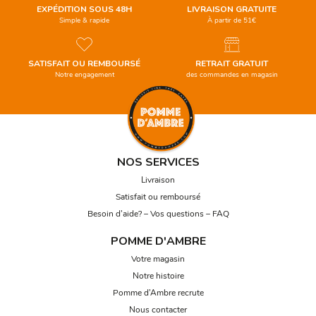
EXPÉDITION SOUS 48H
LIVRAISON GRATUITE
Simple & rapide
À partir de 51€
SATISFAIT OU REMBOURSÉ
RETRAIT GRATUIT
Notre engagement
des commandes en magasin
NOS SERVICES
Livraison
Satisfait ou remboursé
Besoin d’aide? – Vos questions – FAQ
POMME D'AMBRE
Votre magasin
Notre histoire
Pomme d’Ambre recrute
Nous contacter