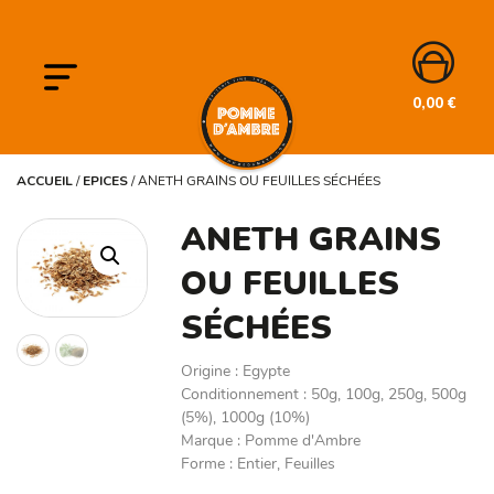
0,00
€
ACCUEIL
/
EPICES
/
ANETH GRAINS OU FEUILLES SÉCHÉES
ANETH GRAINS
OU FEUILLES
SÉCHÉES
Origine
:
Egypte
Conditionnement
:
50g, 100g, 250g, 500g
(5%), 1000g (10%)
Marque
:
Pomme d'Ambre
Forme
:
Entier, Feuilles