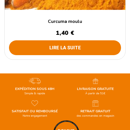
Curcuma moulu
1,40
€
LIRE LA SUITE
EXPÉDITION SOUS 48H
LIVRAISON GRATUITE
Simple & rapide
À partir de 51€
SATISFAIT OU REMBOURSÉ
RETRAIT GRATUIT
Notre engagement
des commandes en magasin