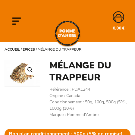
0,00
€
ACCUEIL
/
EPICES
/
MÉLANGE DU TRAPPEUR
MÉLANGE DU
TRAPPEUR
Référence
:
PDA1244
Origine
:
Canada
Conditionnement
:
50g, 100g, 500g (5%),
1000g (10%)
Marque
:
Pomme d'Ambre
Bon plan conditionnement : 500g (5% de remise),