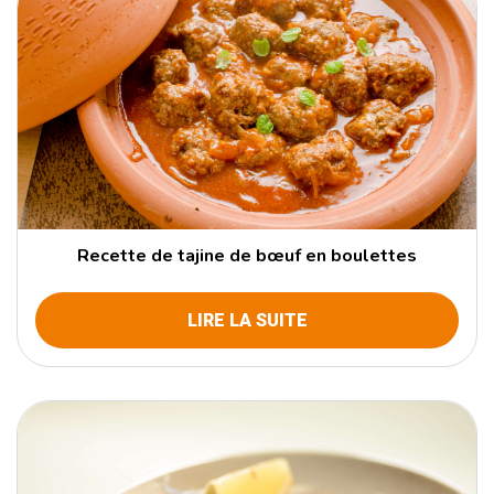
Recettes légumes
Recettes poisson
Recettes porc
Recettes pour l'apéritif
Voir plus
TYPE DE PLAT
Boissons
Recette de tajine de bœuf en boulettes
Dessert
Entrée
LIRE LA SUITE
Plat
Pour l'apéritif
Soupes et veloutés