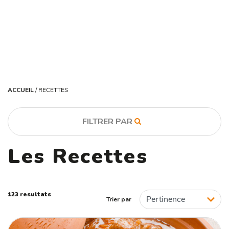
ACCUEIL
/
RECETTES
FILTRER PAR
Les Recettes
CATÉGORIE
Recette desserts
Recettes agneau
Recettes boeuf
123 resultats
Trier par
Recettes boissons
Recettes fromages
Recettes lapin