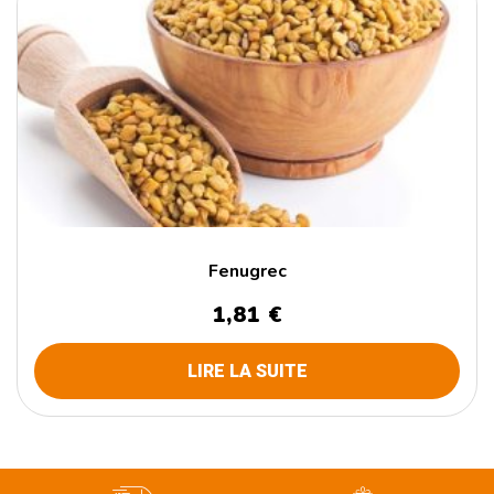
Fenugrec
1,81
€
LIRE LA SUITE