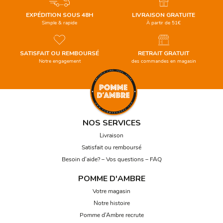
EXPÉDITION SOUS 48H
LIVRAISON GRATUITE
Simple & rapide
À partir de 51€
SATISFAIT OU REMBOURSÉ
RETRAIT GRATUIT
Notre engagement
des commandes en magasin
NOS SERVICES
Livraison
Satisfait ou remboursé
Besoin d’aide? – Vos questions – FAQ
POMME D'AMBRE
Votre magasin
Notre histoire
Pomme d’Ambre recrute