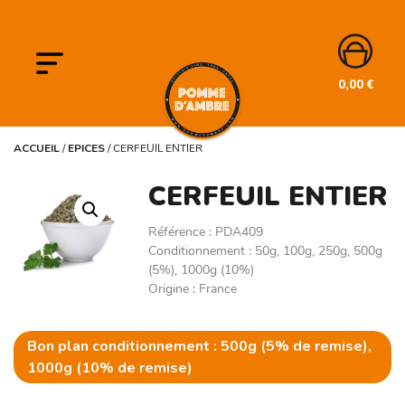
0,00
€
ACCUEIL
/
EPICES
/
CERFEUIL ENTIER
CERFEUIL ENTIER
Référence
:
PDA409
Conditionnement
:
50g, 100g, 250g, 500g
(5%), 1000g (10%)
Origine
:
France
Bon plan conditionnement : 500g (5% de remise),
1000g (10% de remise)