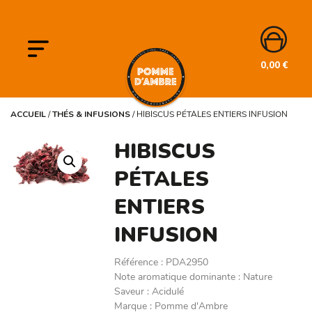
0,00
€
ACCUEIL
/
THÉS & INFUSIONS
/
HIBISCUS PÉTALES ENTIERS INFUSION
HIBISCUS
PÉTALES
ENTIERS
INFUSION
Référence
:
PDA2950
Note aromatique dominante
:
Nature
Saveur
:
Acidulé
Marque
:
Pomme d'Ambre