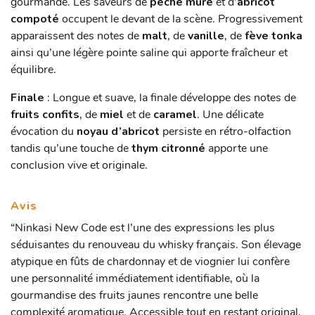
gourmande. Les saveurs de
pêche mûre
et d’
abricot
compoté
occupent le devant de la scène. Progressivement
apparaissent des notes de
malt
, de
vanille
, de
fève tonka
ainsi qu’une légère pointe saline qui apporte fraîcheur et
équilibre.
Finale
: Longue et suave, la finale développe des notes de
fruits confits
, de
miel
et de
caramel
. Une délicate
évocation du
noyau d’abricot
persiste en rétro-olfaction
tandis qu’une touche de
thym citronné
apporte une
conclusion vive et originale.
Avis
“Ninkasi New Code est l’une des expressions les plus
séduisantes du renouveau du whisky français. Son élevage
atypique en fûts de chardonnay et de viognier lui confère
une personnalité immédiatement identifiable, où la
gourmandise des fruits jaunes rencontre une belle
complexité aromatique. Accessible tout en restant original,