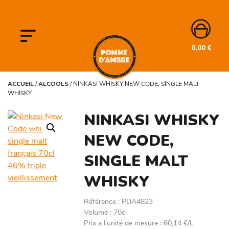
0,00
€
ACCUEIL
/
ALCOOLS
/
NINKASI WHISKY NEW CODE, SINGLE MALT
WHISKY
NINKASI WHISKY
NEW CODE,
SINGLE MALT
WHISKY
Référence
:
PDA4823
Volume
:
70cl
Prix a l'unité de mesure
:
60,14 €/L