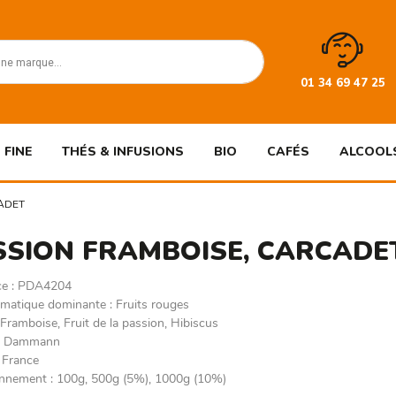
01 34 69 47 25
 FINE
THÉS & INFUSIONS
BIO
CAFÉS
ALCOOL
ADET
SSION FRAMBOISE, CARCADE
ce
:
PDA4204
omatique dominante
:
Fruits rouges
:
Framboise, Fruit de la passion, Hibiscus
:
Dammann
:
France
onnement
:
100g, 500g (5%), 1000g (10%)