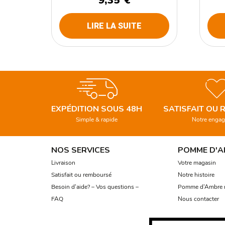
9,35
€
LIRE LA SUITE
EXPÉDITION SOUS 48H
SATISFAIT OU
Simple & rapide
Notre enga
NOS SERVICES
POMME D'A
Livraison
Votre magasin
Satisfait ou remboursé
Notre histoire
Besoin d’aide? – Vos questions –
Pomme d’Ambre r
FAQ
Nous contacter