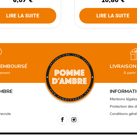
6,07
€
10,80
€
LIRE LA SUITE
LIRE LA SUITE
 REMBOURSÉ
LIVRAISON
gement
À partir
MBRE
INFORMATI
Mentions légale
Protection des 
ecrute
Conditions génér