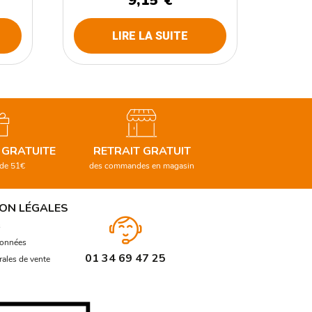
9,15
€
LIRE LA SUITE
 GRATUITE
RETRAIT GRATUIT
 de 51€
des commandes en magasin
ON LÉGALES
s
données
01 34 69 47 25
ales de vente