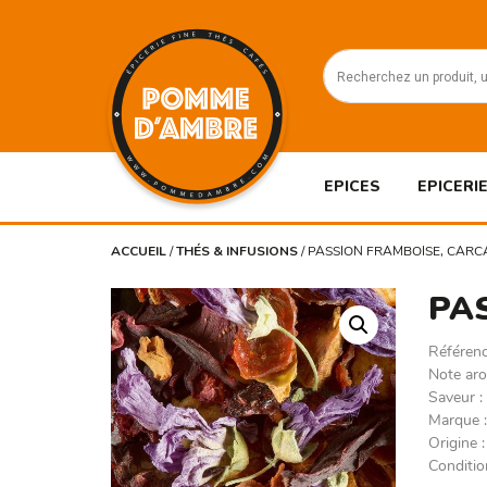
EPICES
EPICERIE
ACCUEIL
/
THÉS & INFUSIONS
/
PASSION FRAMBOISE, CARC
PA
Référen
Note ar
Saveur
Marque
Origine
Conditi