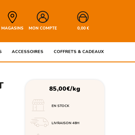
MAGASINS
MON COMPTE
0,00
€
S
ACCESSOIRES
COFFRETS & CADEAUX
T
85,00
€
/kg
EN STOCK
LIVRAISON 48H