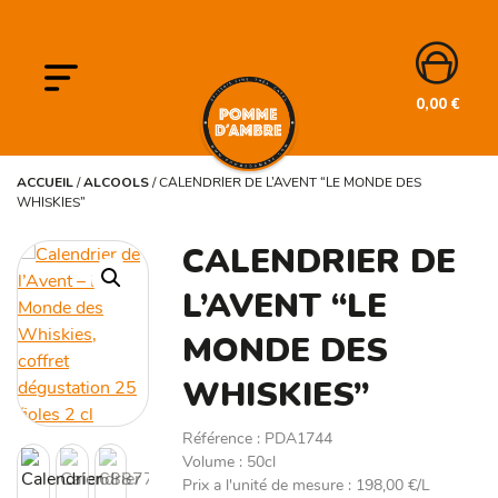
0,00
€
ACCUEIL
/
ALCOOLS
/
CALENDRIER DE L’AVENT “LE MONDE DES
WHISKIES”
CALENDRIER DE
L’AVENT “LE
MONDE DES
WHISKIES”
Référence
:
PDA1744
Volume
:
50cl
Prix a l'unité de mesure
:
198,00 €/L