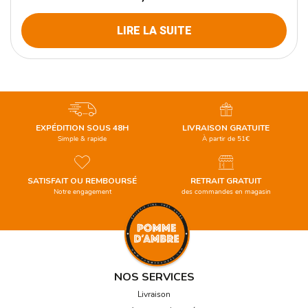
LIRE LA SUITE
EXPÉDITION SOUS 48H
LIVRAISON GRATUITE
Simple & rapide
À partir de 51€
SATISFAIT OU REMBOURSÉ
RETRAIT GRATUIT
Notre engagement
des commandes en magasin
NOS SERVICES
Livraison