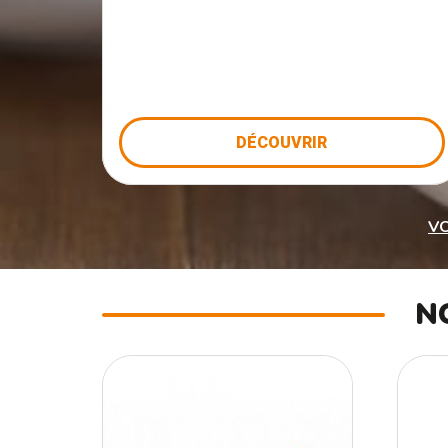
DÉCOUVRIR
VO
N