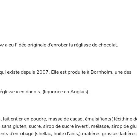
a eu l’idée originale d’enrober la réglisse de chocolat.
ui existe depuis 2007. Elle est produite à Bornholm, une des
églisse » en danois. (liquorice en Anglais).
 lait entier en poudre, masse de cacao, émulsifiants( lécithine d
iz sans gluten, sucre, sirop de sucre inverti, mélasse, sirop de gl
ents d’enrobage (shellac, huile d’anis,) matières grasses laitière