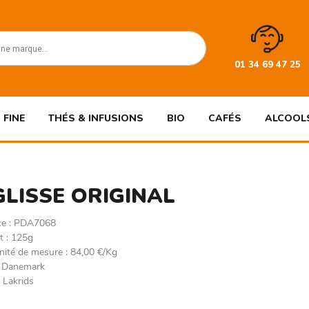
01 34 69 47 25
 FINE
THÉS & INFUSIONS
BIO
CAFÉS
ALCOOL
GLISSE ORIGINAL
ce
:
PDA7068
t
:
125g
'unité de mesure
:
84,00 €/Kg
:
Danemark
:
Lakrids